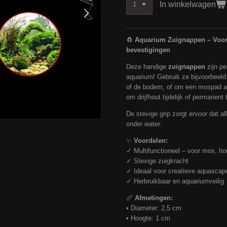
In winkelwagen
🧲
Aquarium Zuignappen – Voor 
bevestigingen
Deze handige
zuignappen
zijn pe
aquarium! Gebruik ze bijvoorbeeld
of de bodem, of om een mospad aa
om drijfhout tijdelijk of permanent
De stevige grip zorgt ervoor dat all
onder water.
✨
Voordelen:
✓ Multifunctioneel – voor mos, ho
✓ Stevige zuigkracht
✓ Ideaal voor creatieve aquascap
✓ Herbruikbaar en aquariumveilig
📏
Afmetingen:
• Diameter: 2,5 cm
• Hoogte: 1 cm