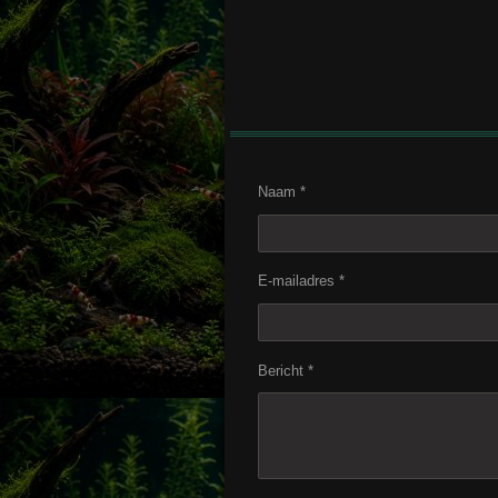
Naam *
E-mailadres *
Bericht *