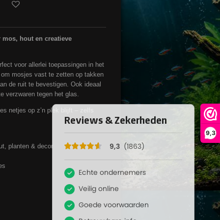
mos, hout en creatieve
rfect voor allerlei toepassingen in het
 om mosjes vast te zetten op takken
n de ruit te bevestigen. Ook ideaal
 te verzwaren tegen het glas.
es netjes op z’n plek blijft – zelfs
9,3
ut, planten & decor
es