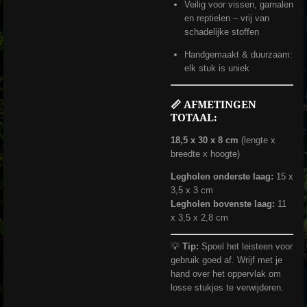
Veilig voor vissen, garnalen
en reptielen – vrij van
schadelijke stoffen
Handgemaakt & duurzaam:
elk stuk is uniek
📏
AFMETINGEN
TOTAAL:
18,5 x 30 x 8 cm
(lengte x
breedte x hoogte)
Legholen onderste laag:
15 x
3,5 x 3 cm
Legholen bovenste laag:
11
x 3,5 x 2,8 cm
💡
Tip:
Spoel het leisteen voor
gebruik goed af. Wrijf met je
hand over het oppervlak om
losse stukjes te verwijderen.