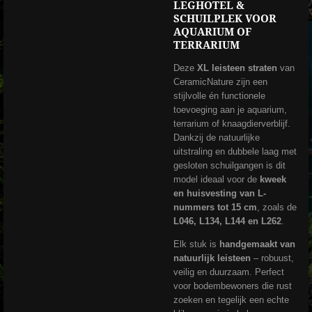
LEGHOTEL &
SCHUILPLEK VOOR
AQUARIUM OF
TERRARIUM
Deze
XL leisteen straten
van
CeramicNature zijn een
stijlvolle én functionele
toevoeging aan je aquarium,
terrarium of knaagdierverblijf.
Dankzij de natuurlijke
uitstraling en dubbele laag met
gesloten schuilgangen is dit
model ideaal voor de
kweek
en huisvesting van L-
nummers tot 15 cm
, zoals de
L046, L134, L144 en L262
.
Elk stuk is
handgemaakt van
natuurlijk leisteen
– robuust,
veilig en duurzaam. Perfect
voor bodembewoners die rust
zoeken en tegelijk een echte