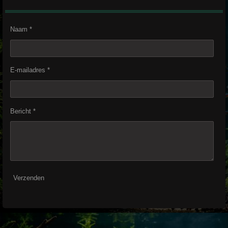
Naam *
E-mailadres *
Bericht *
Verzenden