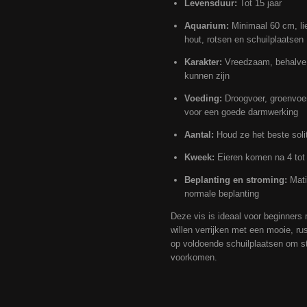
Levensduur:
Tot 15 jaar
Aquarium:
Minimaal 60 cm, lief
hout, rotsen en schuilplaatsen
Karakter:
Vreedzaam, behalve ma
kunnen zijn
Voeding:
Droogvoer, groenvoer
voor een goede darmwerking
Aantal:
Houd ze het beste solita
Kweek:
Eieren komen na 4 tot 
Beplanting en stroming:
Mati
normale beplanting
Deze vis is ideaal voor beginners
willen verrijken met een mooie, r
op voldoende schuilplaatsen om str
voorkomen.