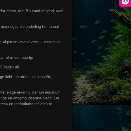
9,3
st groter, met fijn zand of grind, veel
nnetjes die onderling territoriaal
, algen en levend voer — essentieel
ir of in een paartje
6 dagen uit
ge licht- en stromingsbehoefte,
 met enige ervaring die hun aquarium
ustige en onderhoudsarme pleco. Let
ess en territoriumconflicten te