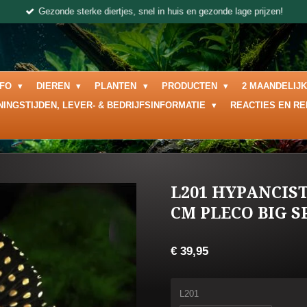
Gezonde sterke diertjes, snel in huis en gezonde lage prijzen!
NFO
DIEREN
PLANTEN
PRODUCTEN
2 MAANDELIJ
NINGSTIJDEN, LEVER- & BEDRIJFSINFORMATIE
REACTIES EN R
L201 HYPANCIS
CM PLECO BIG S
€ 39,95
L201