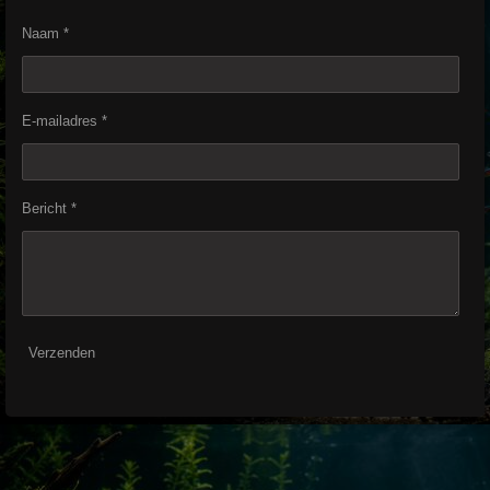
Naam *
E-mailadres *
Bericht *
Verzenden