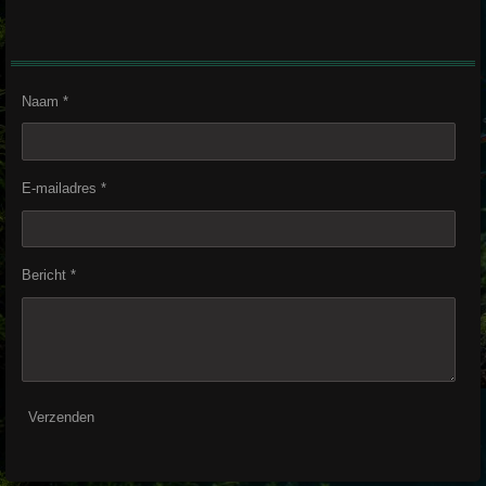
Naam *
E-mailadres *
Bericht *
Verzenden