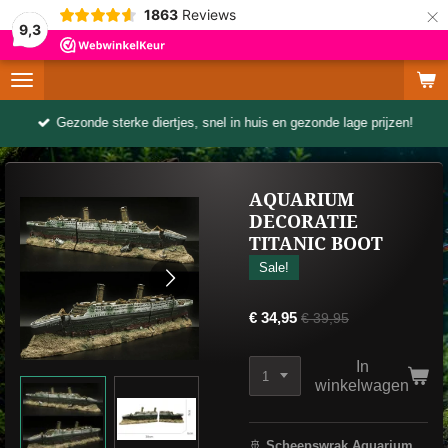
×
1863
Reviews
9,3
Gezonde sterke diertjes, snel in huis en gezonde lage prijzen!
AQUARIUM
DECORATIE
TITANIC BOOT
Sale!
€ 34,95
€ 39,95
In
winkelwagen
🚢
Scheepswrak Aquarium