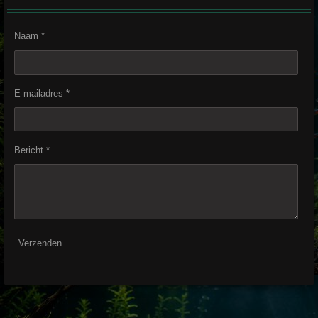
Naam *
E-mailadres *
Bericht *
Verzenden