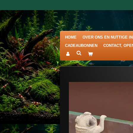
Ga
direct
naar
de
hoofdinhoud
HOME
OVER ONS EN NUTTIGE I
CADEAUBONNEN
CONTACT, OPE