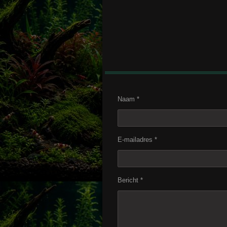
Naam *
E-mailadres *
Bericht *