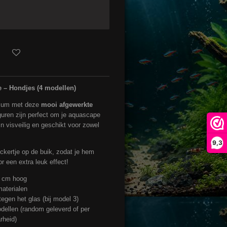
e – Hondjes (4 modellen)
arium met deze
mooi afgewerkte
iguren zijn perfect om je aquascape
n visveilig en geschikt voor zowel
9,3
ickertje op de buik, zodat je hem
r een extra leuk effect!
 cm hoog
aterialen
egen het glas (bij model 3)
odellen (random geleverd of per
rheid)