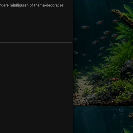
dere minifiguren of thema-decoraties