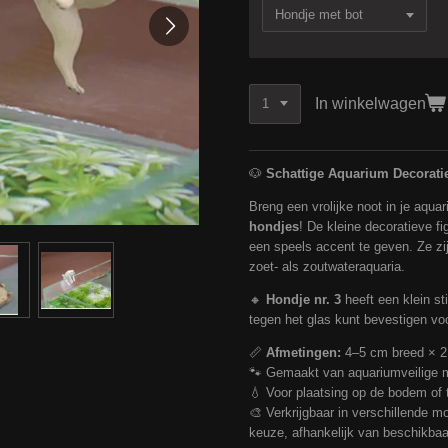
In winkelwagen
🐶
Schattige Aquarium Decorati
Breng een vrolijke noot in je aqu
hondjes
! De kleine decoratieve f
een speels accent te geven. Ze zij
zoet- als zoutwateraquaria.
🔸
Hondje nr. 3
heeft een klein st
tegen het glas kunt bevestigen voo
📏
Afmetingen:
4–5 cm breed × 2
🐾 Gemaakt van aquariumveilige m
💧 Voor plaatsing op de bodem of t
🎨 Verkrijgbaar in verschillende m
keuze, afhankelijk van beschikbaa