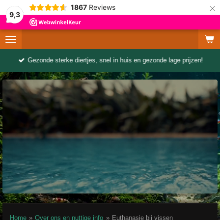
×
1867
Reviews
9,3
Gezonde sterke diertjes, snel in huis en gezonde lage prijzen!
Home
»
Over ons en nuttige info
»
Euthanasie bij vissen