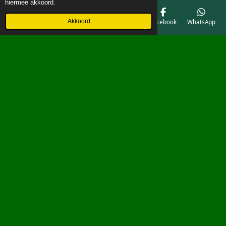
hiermee akkoord.
Akkoord
E-mailadres
Telefoonnummer
Kaart
Facebook
WhatsApp