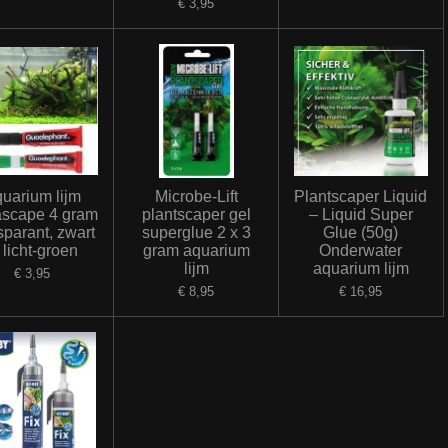
€ 3,95
uarium lijm
Microbe-Lift
Plantscaper Liquid
scape 4 gram
plantscaper gel
– Liquid Super
sparant, zwart
superglue 2 x 3
Glue (50g)
 licht-groen
gram aquarium
Onderwater
lijm
aquarium lijm
€ 3,95
€ 8,95
€ 16,95