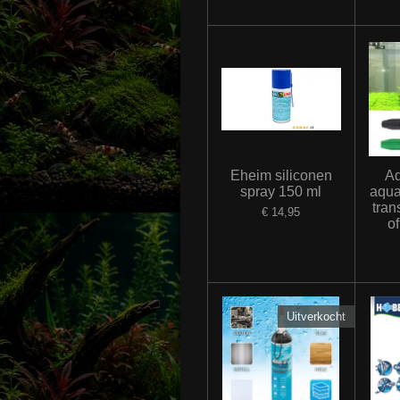
Eheim siliconen
Aq
spray 150 ml
aqua
tran
€ 14,95
of
Uitverkocht