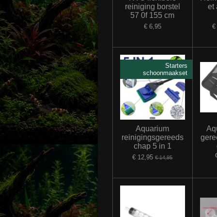
reiniging borstel
et
57 0f 155 cm
€ 6,95
€
Starters
schoonmaakset
Aquarium
Aq
reinigingsgereeds
gere
chap 5 in 1
€ 12,95
€ 14,95