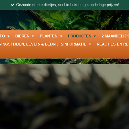
Heeft u onze nieuwe betaalbare Twinstar verlichting al ontdekt?
NFO
DIEREN
PLANTEN
PRODUCTEN
2 MAANDELIJ
NINGSTIJDEN, LEVER- & BEDRIJFSINFORMATIE
REACTIES EN R