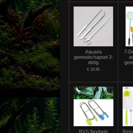
Aquaria
7-D
gereedschapset 3-
a
delig
ger
€ 19,95
RVS flexibele
Rein