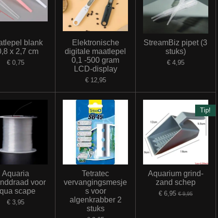
tlepel blank
Elektronische
StreamBiz pipet (3
,8 x 2,7 cm
digitale maatlepel
stuks)
0,1 -500 gram
€ 0,75
€ 4,95
LCD-display
€ 12,95
Tip!
Aquaria
Tetratec
Aquarium grind-
inddraad voor
vervangingsmesje
zand schep
qua scape
s voor
€ 6,95
€ 9,95
algenkrabber 2
€ 3,95
stuks