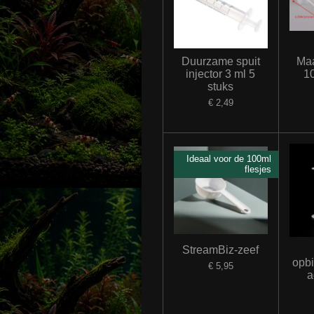
Duurzame spuit
Maa
injector 3 ml 5
10
stuks
€ 2,49
Ideaal voor de 100ml
flesjes
StreamBiz-zeef
opb
€ 5,95
a