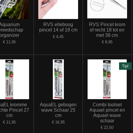
Aquarium
RVS elleboog
RVS Pincet krom
ereedschap
pincet 14 of 18 cm
of recht 18 tot en
organizer
met 38 cm
€ 4,45
€ 11,95
€ 8,95
Tip!
aEL kromme
AquaEL gebogen
Combi toolset
echte Pincet 27
wave Schaar 25
Aquael pincet en
cm
cm
Aquael wave
schaar
€ 11,95
€ 16,95
€ 22,50