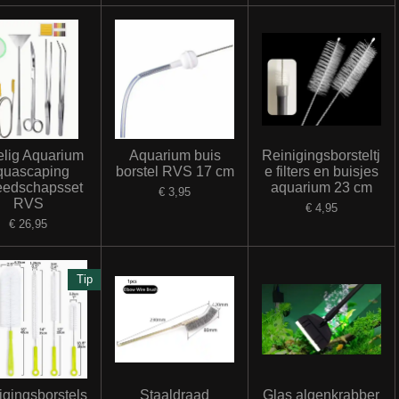
elig Aquarium
Aquarium buis
Reinigingsborsteltj
quascaping
borstel RVS 17 cm
e filters en buisjes
eedschapsset
aquarium 23 cm
€ 3,95
RVS
€ 4,95
€ 26,95
Tip
igingsborstels
Staaldraad
Glas algenkrabber