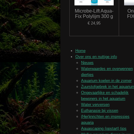
Microbe-Lift Aqua-
On
Fix Polylijm 300 g
FIX
€ 24,95
Home
Over ons en nuttige info
Nieuws
Waterwaardes en overwennen
diertjes
Aquarium koelen in de zomer
Zuurstofgebrek in het aquariu
Ongevaarlijke en schadelijk
bewoners in het aquarium
Water verversen
Euthanasie bij vissen
(Her)inrichten en impressies
aquaria
Aquascaping (opstart) tips