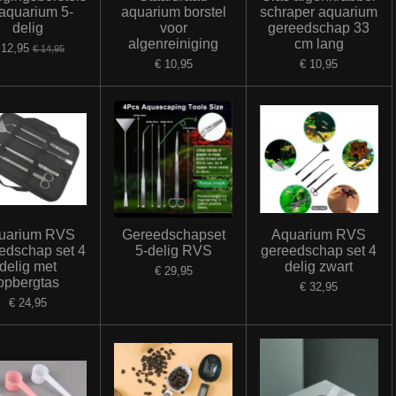
 aquarium 5-
aquarium borstel
schraper aquarium
delig
voor
gereedschap 33
algenreiniging
cm lang
 12,95
€ 14,95
€ 10,95
€ 10,95
uarium RVS
Gereedschapset
Aquarium RVS
edschap set 4
5-delig RVS
gereedschap set 4
delig met
delig zwart
€ 29,95
opbergtas
€ 32,95
€ 24,95