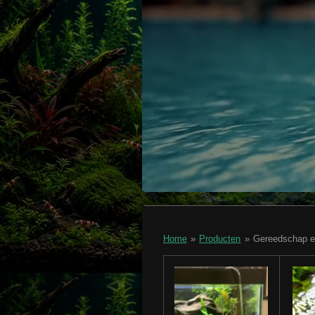
Home
»
Producten
»
Gereedschap en