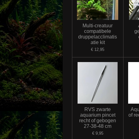
Multi-creatuur
compatibele
g
druppelacclimatis
atie kit
€ 12,95
RVS zwarte
Aqu
aquarium pincet
of r
recht of gebogen
27-38-48 cm
€ 9,95