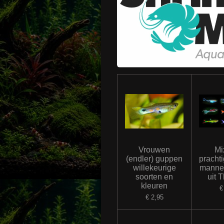
Vrouwen
Mi
(endler) guppen
pracht
willekeurige
manne
soorten en
uit 
kleuren
€
€ 2,95