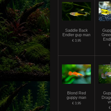
Saddle Back
Gupp
Endler gup man
Gree
End
€ 3,95
€
Blond Red
Gup
guppy man
Drag
v
€ 3,95
€