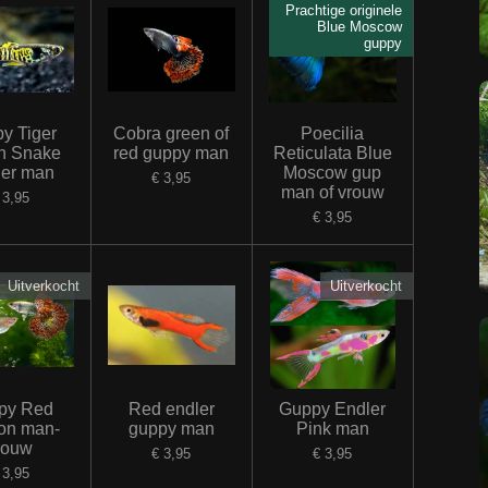
Prachtige originele
Blue Moscow
guppy
y Tiger
Cobra green of
Poecilia
n Snake
red guppy man
Reticulata Blue
ler man
Moscow gup
€ 3,95
man of vrouw
 3,95
€ 3,95
Uitverkocht
Uitverkocht
py Red
Red endler
Guppy Endler
on man-
guppy man
Pink man
rouw
€ 3,95
€ 3,95
 3,95