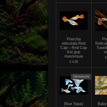
Poecilia
Po
reticulata Red
Reticu
Cap – Red Cap
Tuxed
Koi gup
v
man/vrouw
€
€ 4,95
Uitverkocht
Blue Topaz
Baby