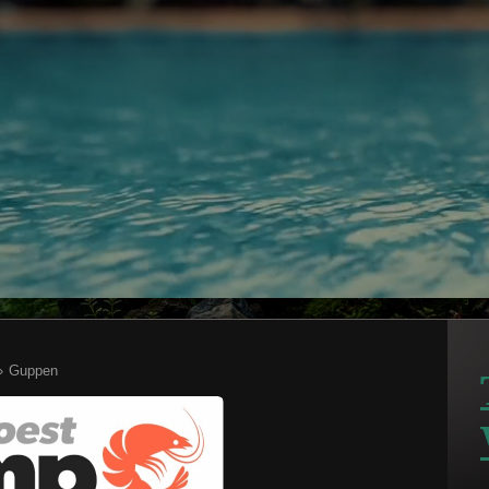
»
Guppen