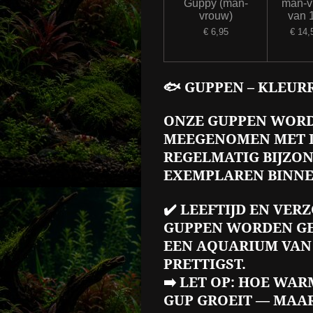
Guppy (man-
man-v
vrouw)
van 
€ 6,95
€ 14,
🐟 GUPPEN – KLEUR
ONZE GUPPEN WORD
MEEGENOMEN MET 
REGELMATIG BIJZON
EXEMPLAREN BINNE
✔️ LEEFTIJD EN VER
GUPPEN WORDEN GEM
EEN AQUARIUM VAN 
PRETTIGST.
➡️ LET OP: HOE WA
GUP GROEIT — MAAR