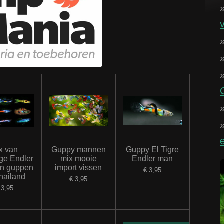
x van
Guppy mannen
Guppy El Tigre
ige Endler
mix mooie
Endler man
n guppen
import vissen
€ 3,95
Thailand
€ 3,95
 3,95