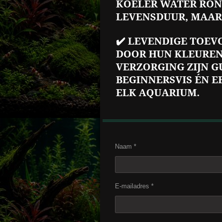
KOELER WATER ROND
LEVENSDUUR, MAAR 
✔️ LEVENDIGE TOEV
DOOR HUN KLEUREN
VERZORGING ZIJN G
BEGINNERSVIS ÉN E
ELK AQUARIUM.
Naam *
E-mailadres *