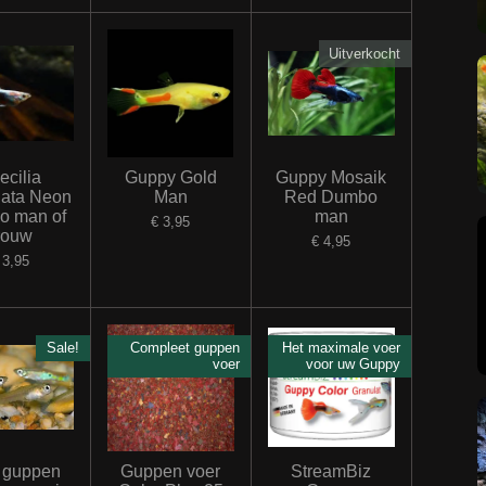
Uitverkocht
ecilia
Guppy Gold
Guppy Mosaik
lata Neon
Man
Red Dumbo
o man of
man
€ 3,95
rouw
€ 4,95
 3,95
Sale!
Compleet guppen
Het maximale voer
voer
voor uw Guppy
 guppen
Guppen voer
StreamBiz