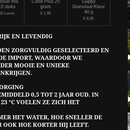
rouw mix
Color Plus 25
Guppy
10 stuks
gram
Granulaat Kleur
40 g
50
€ 1,95
€ 29,50
€ 8,95
RIJK EN LEVENDIG
EN ZORGVULDIG GESELECTEERD EN
DE IMPORT, WAARDOOR WE
DER MOOIE EN UNIEKE
NKRIJGEN.
ZORGING
IDDELD 0,5 TOT 2 JAAR OUD. IN
23 °C VOELEN ZE ZICH HET
RMER HET WATER, HOE SNELLER DE
 OOK HOE KORTER HIJ LEEFT.