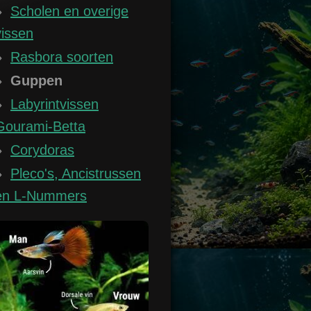
Scholen en overige
vissen
Rasbora soorten
Guppen
Labyrintvissen
Gourami-Betta
Corydoras
Pleco's, Ancistrussen
en L-Nummers