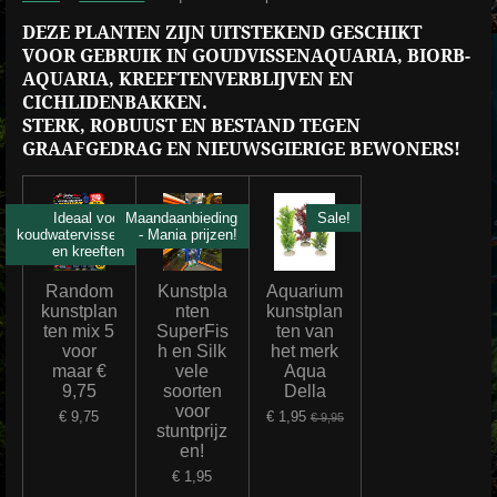
DEZE PLANTEN ZIJN UITSTEKEND GESCHIKT
VOOR GEBRUIK IN GOUDVISSENAQUARIA, BIORB-
AQUARIA, KREEFTENVERBLIJVEN EN
CICHLIDENBAKKEN.
STERK, ROBUUST EN BESTAND TEGEN
GRAAFGEDRAG EN NIEUWSGIERIGE BEWONERS!
Ideaal voor
Maandaanbieding
Sale!
koudwatervissen
- Mania prijzen!
en kreeften
Random
Kunstpla
Aquarium
kunstplan
nten
kunstplan
ten mix 5
SuperFis
ten van
voor
h en Silk
het merk
maar €
vele
Aqua
9,75
soorten
Della
voor
€ 9,75
€ 1,95
€ 9,95
stuntprijz
en!
€ 1,95