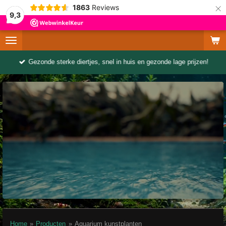
×
1863
Reviews
9,3
Gezonde sterke diertjes, snel in huis en gezonde lage prijzen!
Home
»
Producten
»
Aquarium kunstplanten