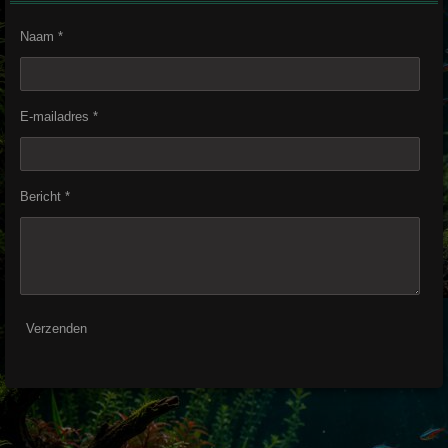
Naam *
E-mailadres *
Bericht *
Verzenden