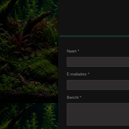
Naam *
E-mailadres *
Bericht *