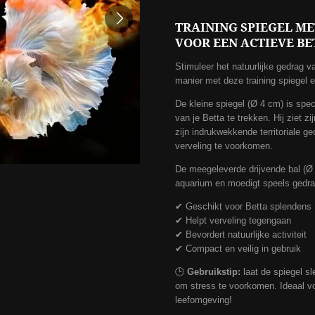
TRAINING SPIEGEL ME
VOOR EEN ACTIEVE BE
Stimuleer het natuurlijke gedrag v
manier met deze training spiegel e
De kleine spiegel (Ø 4 cm) is spe
van je Betta te trekken. Hij ziet zi
zijn indrukwekkende territoriale 
verveling te voorkomen.
De meegeleverde drijvende bal (Ø 3
aquarium en moedigt speels gedra
✔ Geschikt voor Betta splendens
✔ Helpt verveling tegengaan
✔ Bevordert natuurlijke activiteit
✔ Compact en veilig in gebruik
🕒
Gebruikstip:
laat de spiegel s
om stress te voorkomen. Ideaal voor
leefomgeving!