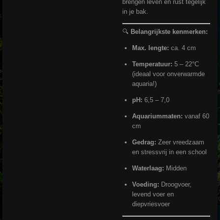
brengen leven en rust tegelijk
in je bak.
🔍
Belangrijkste kenmerken:
Max. lengte:
ca. 4 cm
Temperatuur:
5 – 22°C
(ideaal voor onverwarmde
aquaria!)
pH:
6,5 – 7,0
Aquariummaten:
vanaf 60
cm
Gedrag:
Zeer vreedzaam
en stressvrij in een school
Waterlaag:
Midden
Voeding:
Droogvoer,
levend voer en
diepvriesvoer