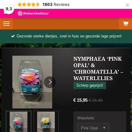
×
1863
Reviews
9,3
Gezonde sterke diertjes, snel in huis en gezonde lage prijzen!
NYMPHAEA ‘PINK
OPAL’ &
‘CHROMATELLA’ –
WATERLELIES
Scherp geprijst!
€ 15,95
€ 26,95
Waterlelie