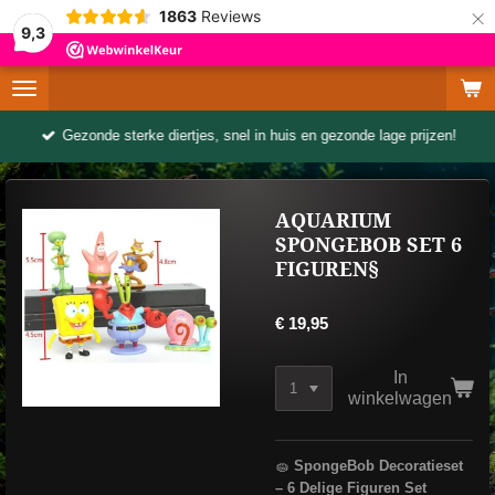
×
1863
Reviews
9,3
Gezonde sterke diertjes, snel in huis en gezonde lage prijzen!
AQUARIUM
SPONGEBOB SET 6
FIGUREN§
€ 19,95
In
winkelwagen
🧽
SpongeBob Decoratieset
– 6 Delige Figuren Set