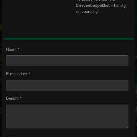
brievenbuspakket
– handig
én voordelig!
Naam *
E-mailadres *
Bericht *