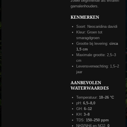
zowel beginnende als ervaren
garnalenhouders.
KENMERKEN
Soort: Neocaridina davidi
Kleur: Groen tot
smaragdgroen
Grootte bij levering:
circa
1,5 cm
Maximale grootte: 2,5–3
cm
Levensverwachting: 1,5–2
jaar
AANBEVOLEN
WATERWAARDES
Temperatuur:
18–26 °C
pH:
6,5–8,0
GH:
6–12
KH:
3–8
TDS:
150–250 ppm
NH3/NH4 en NO2:
0