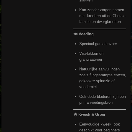
slakken
Kan zonder zorgen samen
met kreeften uit de Cherax-
familie en dwergkreeften
🍽️
Voeding
Speciaal garnalenvoer
Visvlokken en
granulaatvoer
Natuurlijke aanvullingen
zoals fijngestampte erwten,
gekookte spinazie of
voederbiet
Ook dode bladeren zijn een
prima voedingsbron
🐣
Kweek & Groei
Eenvoudige kweek, ook
geschikt voor beginners